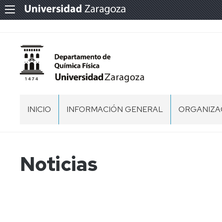
INICIO
INFORMACIÓN GENERAL
ORGANIZA
UBICACIÓN
EQUIPO
DIRECTIVO
NORMATIVA
ACUERDO
Noticias
DE
COMISION
COMISIÓN
CREACIÓN
PERMANE
DEL
CONSEJO
DEPARTAMENTO
DE
COMISIÓN
DE
DEPARTA
ECONÓMI
QUÍMICA
FÍSICA
PERSONAL
COMISIÓN