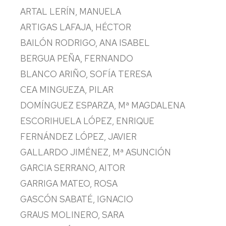
DEL
ACADÉMIC
ARTAL LERÍN, MANUELA
REGLAMENTO
DEPARTA
DE
ARTIGAS LAFAJA, HÉCTOR
MARCO
DOCTORA
DEPARTAMENTOS
SECRETARÍ
BAILÓN RODRIGO, ANA ISABEL
DEL
COMISIÓN
BERGUA PEÑA, FERNANDO
REGLAMENTO
DEPARTA
DE
DEL
GARANTÍA
BLANCO ARIÑO, SOFÍA TERESA
DEPARTAMENTO
DE
CEA MINGUEZA, PILAR
DE
LA
QUÍMICA
CALIDAD
DOMÍNGUEZ ESPARZA, Mª MAGDALENA
FÍSICA
DE
ESCORIHUELA LÓPEZ, ENRIQUE
DOCTORA
REGLAMENTO
FERNÁNDEZ LÓPEZ, JAVIER
DE
COMISIÓN
PROCEDIM
LA
DE
ORDINARI
GALLARDO JIMÉNEZ, Mª ASUNCIÓN
FACULTAD
SELECCIÓ
GARCIA SERRANO, AITOR
DE
PROCEDIM
CIENCIAS
DE
GARRIGA MATEO, ROSA
URGENCIA
GASCÓN SABATÉ, IGNACIO
REGLAMENTO
MARCO
GRAUS MOLINERO, SARA
DE