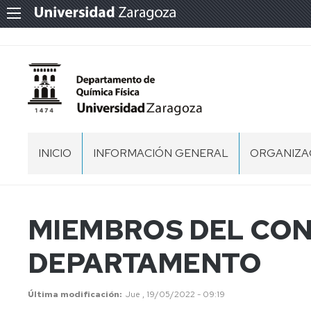
INICIO
INFORMACIÓN GENERAL
ORGANIZA
UBICACIÓN
EQUIPO
DIRECTIVO
NORMATIVA
ACUERDO
MIEMBROS DEL CON
DE
COMISION
COMISIÓN
CREACIÓN
PERMANE
DEPARTAMENTO
DEL
CONSEJO
DEPARTAMENTO
DE
COMISIÓN
DE
DEPARTA
ECONÓMI
QUÍMICA
Última modificación
Jue , 19/05/2022 - 09:19
FÍSICA
PERSONAL
COMISIÓN