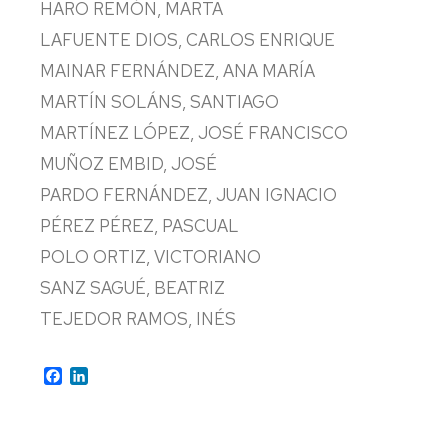
HARO REMÓN, MARTA
CENTROS
LAFUENTE DIOS, CARLOS ENRIQUE
ESTATUTOS
MAINAR FERNÁNDEZ, ANA MARÍA
DE
LA
MARTÍN SOLÁNS, SANTIAGO
UNIVERSIDAD
MARTÍNEZ LÓPEZ, JOSÉ FRANCISCO
DE
ZARAGOZA
MUÑOZ EMBID, JOSÉ
PARDO FERNÁNDEZ, JUAN IGNACIO
PÉREZ PÉREZ, PASCUAL
POLO ORTIZ, VICTORIANO
SANZ SAGUÉ, BEATRIZ
TEJEDOR RAMOS, INÉS
Facebook
LinkedIn