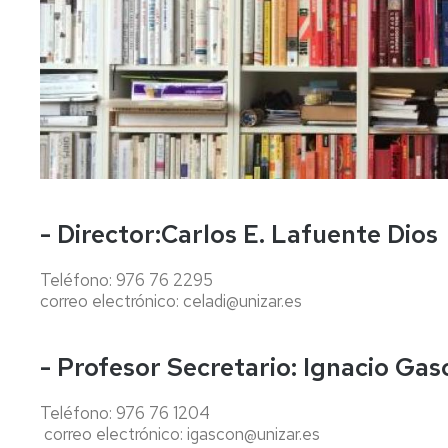
DEL
ACADÉMIC
REGLAMENTO
DEPARTA
DE
MARCO
DOCTORA
DEPARTAMENTOS
SECRETARÍ
DEL
COMISIÓN
REGLAMENTO
DEPARTA
DE
DEL
GARANTÍA
DEPARTAMENTO
DE
DE
LA
QUÍMICA
CALIDAD
FÍSICA
DE
- Director:Carlos E. Lafuente Dios
DOCTORA
REGLAMENTO
Teléfono: 976 76 2295
DE
COMISIÓN
PROCEDIM
LA
correo electrónico: celadi@unizar.es
DE
ORDINARI
FACULTAD
SELECCIÓ
DE
PROCEDIM
CIENCIAS
- Profesor Secretario: Ignacio Ga
DE
URGENCIA
REGLAMENTO
Teléfono: 976 76 1204
MARCO
correo electrónico: igascon@unizar.es
DE