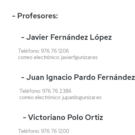
CENTROS
- Profesores:
ESTATUTOS
DE
LA
UNIVERSIDAD
- Javier Fernández López
DE
ZARAGOZA
Teléfono: 976 76 1206
correo electrónico: javierf@unizar.es
- Juan Ignacio Pardo Fernández
Teléfono: 976 76 2386
correo electrónico: jupardo@unizar.es
- Victoriano Polo Ortiz
Teléfono: 976 76 1200