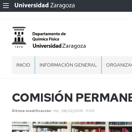
INICIO
INFORMACIÓN GENERAL
ORGANIZA
UBICACIÓN
EQUIPO
DIRECTIVO
NORMATIVA
ACUERDO
COMISIÓN PERMAN
DE
COMISION
COMISIÓN
CREACIÓN
PERMANE
DEL
CONSEJO
Última modificación
Vie , 08/02/2019 - 11:00
DEPARTAMENTO
DE
COMISIÓN
DE
DEPARTA
ECONÓMI
QUÍMICA
FÍSICA
PERSONAL
COMISIÓN