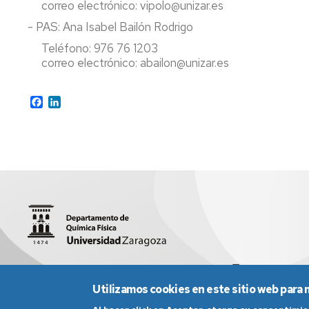
correo electrónico: vipolo@unizar.es
- PAS: Ana Isabel Bailón Rodrigo
Teléfono: 976 76 1203
correo electrónico: abailon@unizar.es
Facebook
LinkedIn
Facultad de Ciencias
sed2012@unizar.es
976 76 12 03
Utilizamos cookies en este sitio web para 