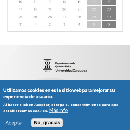
10
11
12
13
14
15
16
17
18
19
20
21
22
23
24
25
26
27
28
29
30
31
1
2
3
4
5
6
Facultad de Ciencias
sed2012@unizar.es
976 76 12 03
Utilizamos cookies en este sitio web para mejorar su
experiencia de usuario.
Al hacer click en Aceptar, otorga su consentimiento para que
Más info
establezcamos cookies.
Aceptar
No, gracias
Aviso Legal
Condiciones generales de uso
Política de Privacidad
Política de Cookies