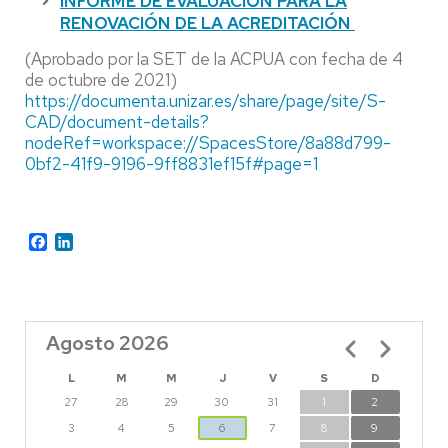
INFORME DE EVALUACIÓN PARA LA
RENOVACIÓN DE LA ACREDITACIÓN
(Aprobado por la SET de la ACPUA con fecha de 4
de octubre de 2021)
https://documenta.unizar.es/share/page/site/S-
CAD/document-details?
nodeRef=workspace://SpacesStore/8a88d799-
0bf2-41f9-9196-9ff8831ef15f#page=1
Facebook
LinkedIn
Agosto 2026
Paginación
L
M
M
J
V
S
D
27
28
29
30
31
1
2
3
4
5
6
7
8
9