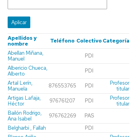
Apellidos y
Teléfono
Colectivo
Categoría
nombre
Abellan Miñana,
PDI
Manuel
Albericio Chueca,
PDI
Alberto
Artal Lerín,
Profesor
876553765
PDI
Manuela
titular
Artigas Lafaja,
Profesor
976761207
PDI
Héctor
titular
Bailón Rodrigo,
976762269
PAS
Ana Isabel
Belgharbi , Fallah
PDI