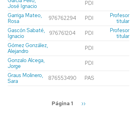
García Peiro,
PDI
José Ignacio
Garriga Mateo,
Profesor
976762294
PDI
Rosa
titular
Gascón Sabaté,
Profesor
976761204
PDI
Ignacio
titular
Gómez González,
PDI
Alejandro
Gonzalo Alcega,
PDI
Jorge
Graus Molinero,
876553490
PAS
Sara
Paginación
Página 1
Siguiente
››
página