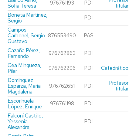
Blanco Ariño,
Profesor
976761193
PDI
Sofía Teresa
titular
Boneta Martínez,
PDI
Sergio
Campos
Carbonel, Sergio
876553490
PAS
Gustavo
Cazaña Pérez,
976762863
PDI
Fernando
Cea Mingueza,
976762296
PDI
Catedrático
Pilar
Domínguez
Profesor
Esparza, María
976762651
PDI
titular
Magdalena
Escorihuela
976761198
PDI
López, Enrique
Falconí Castillo,
Yessenia
PDI
Alexandra