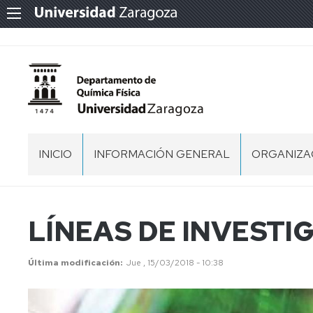
INICIO
INFORMACIÓN GENERAL
ORGANIZA
UBICACIÓN
EQUIPO
DIRECTIVO
NORMATIVA
ACUERDO
LÍNEAS DE INVESTI
DE
COMISION
COMISIÓN
CREACIÓN
PERMANE
DEL
CONSEJO
Última modificación
Jue , 15/03/2018 - 10:38
DEPARTAMENTO
DE
COMISIÓN
DE
DEPARTA
ECONÓMI
QUÍMICA
FÍSICA
PERSONAL
COMISIÓN