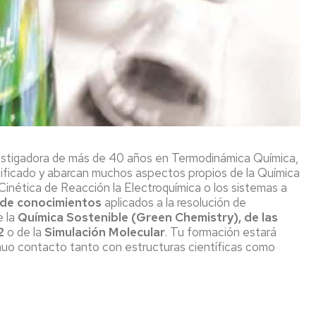
DE
DOCTORADO
A
LA
MENTO
FACULTAD
DO
ESCUELA
DE
DE
A
CIENCIAS
DOCTORADO
MENTO
COMISIONES
COMISIÓN
DEL
ACADÉMICA
DEPARTAMENTO
DE
DOCTORADO
VERIFICACIÓN
vestigadora de más de 40 años en Termodinámica Química,
DO
PROGRAMA
COMISIÓN
ersificado y abarcan muchos aspectos propios de la Química
DOCTORADO
DE
 Cinética de Reacción la Electroquímica o los sistemas a
IENTO
GARANTÍA
 de conocimientos
aplicados a la resolución de
O
DE
e la
Química Sostenible
(Green Chemistry), de las
N
LA
2
o de la
Simulación Molecular
. Tu formación estará
CALIDAD
IENTO
inuo contacto tanto con estructuras científicas como
DE
DOCTORADO