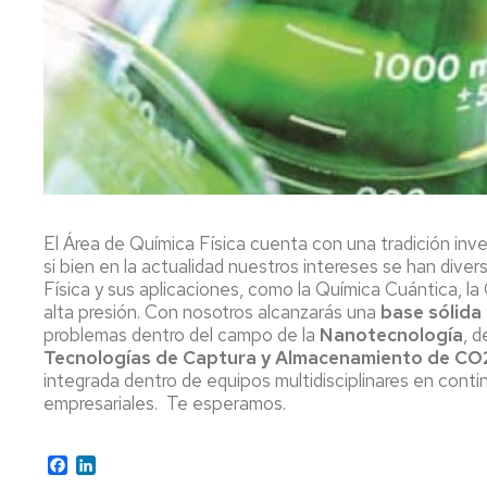
DEL
ACADÉMIC
REGLAMENTO
DEPARTA
DE
MARCO
DOCTORA
DEPARTAMENTOS
SECRETARÍ
DEL
COMISIÓN
REGLAMENTO
DEPARTA
DE
DEL
GARANTÍA
DEPARTAMENTO
DE
DE
LA
QUÍMICA
CALIDAD
FÍSICA
DE
El Área de Química Física cuenta con una tradición in
DOCTORA
si bien en la actualidad nuestros intereses se han div
REGLAMENTO
Física y sus aplicaciones, como la Química Cuántica, la
DE
COMISIÓN
PROCEDIM
alta presión. Con nosotros alcanzarás una
base sólida
LA
DE
ORDINARI
problemas dentro del campo de la
Nanotecnología
, d
FACULTAD
SELECCIÓ
Tecnologías de Captura y Almacenamiento de CO
DE
PROCEDIM
integrada dentro de equipos multidisciplinares en cont
CIENCIAS
DE
empresariales. Te esperamos.
URGENCIA
REGLAMENTO
MARCO
Facebook
LinkedIn
DE