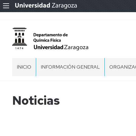
INICIO
INFORMACIÓN GENERAL
ORGANIZA
UBICACIÓN
EQUIPO
DIRECTIVO
NORMATIVA
ACUERDO
Noticias
DE
COMISION
COMISIÓN
CREACIÓN
PERMANE
DEL
CONSEJO
DEPARTAMENTO
DE
COMISIÓN
DE
DEPARTA
ECONÓMI
QUÍMICA
FÍSICA
PERSONAL
COMISIÓN