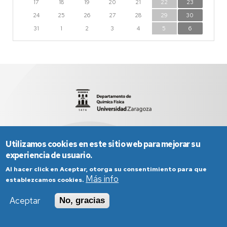
17
18
19
20
21
22
23
24
25
26
27
28
29
30
31
1
2
3
4
5
6
Facultad de Ciencias
sed2012@unizar.es
976 76 12 03
Utilizamos cookies en este sitio web para mejorar su
experiencia de usuario.
Al hacer click en Aceptar, otorga su consentimiento para que
Más info
establezcamos cookies.
Aceptar
No, gracias
Aviso Legal
Condiciones generales de uso
Política de Privacidad
Política de Cookies
Política de Accesibilidad