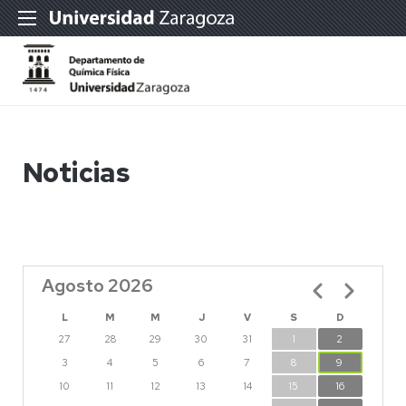
Noticias
Agosto 2026
Paginación
L
M
M
J
V
S
D
27
28
29
30
31
1
2
3
4
5
6
7
8
9
10
11
12
13
14
15
16